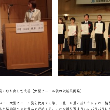
袋の取り出し性改善（大型ビニール袋の収納具開発）
いて、大型ビニール袋を使用する際、３重・６重に折りたたまれて納
ると格納箱へまた畳んで収納する。これを繰り返すうちにバラバラに