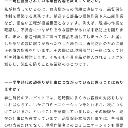
――現在担当されている業務内容を教えてください。
私が担当しているのは、お客様からの信頼に直結する、品質保証
体制を構築する業務です。輸送する部品の梱包作業や入出庫作業
など、幅広い工程が担当範囲となります。例えば、現場の作業を
確認し、不具合につながりそうな箇所があれば未然防止を図りま
す。また、梱包作業中に誤って部品を壊してしまったり、お届け
した部品の数に誤りがあったりした場合は、再発防止のために是
正処置の指導を行います。その際には現場部門と一緒になって分
析や対策を検討します。そもそも不具合品が納入されるリスクを
減らし、流出を防ぐことも業務のひとつです。
――学生時代の頑張りが仕事につながっていると思うことはあり
ますか？
学生時代のアルバイトでは、短時間に多くのお客様の対応をしな
ければならず、いかにコミュニケーションをとれるか、次につな
げていけるか、ということを意識していました。その経験が、現
在の仕事にも役立っています。品質保証本部の仕事では、各部署
の担当者だけでなく、現場作業者とのコミュニケーションも重要