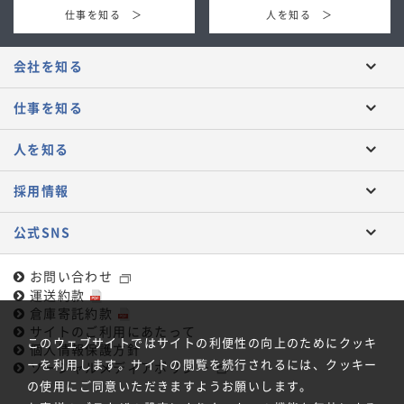
仕事を知る ＞
人を知る ＞
会社を知る
仕事を知る
人を知る
採用情報
公式SNS
お問い合わせ
運送約款
倉庫寄託約款
サイトのご利用にあたって
このウェブサイトではサイトの利便性の向上のためにクッキ
個人情報保護方針
ーを利用します。サイトの閲覧を続行されるには、クッキー
ソーシャルメディアポリシー
の使用にご同意いただきますようお願いします。